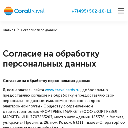
+7(495) 502-10-11
Главная
Согласие перс данные
Согласие на обработку
персональных данных
Номинал:
от 50 000 до 1 000 000 руб.
Подарочную коробку
можно приобрести
Согласие на обработку персональных данных
отдельно
Я, пользователь сайта
www.travelcards.ru
, добровольно
предоставляю согласие на обработку и предоставляю свои
персональные данные: имя, номер телефона, адрес
электронной почты - Обществу с ограниченной
ответственностью «КОРТРЕВЕЛ МАРКЕТ» (ООО «КОРТРЕВЕЛ
МАРКЕТ», ИНН 7703263207, место нахождения: 123376, г. Москва,
ул. Красная Пресня, д. 28, пом. IV, ком. 6 (311), далее-Оператор) со
следующими целями обработки: